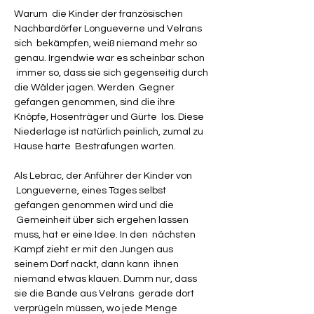
Warum  die Kinder der französischen 
Nachbardörfer Longueverne und Velrans 
sich  bekämpfen, weiß niemand mehr so 
genau. Irgendwie war es scheinbar schon 
 immer so, dass sie sich gegenseitig durch 
die Wälder jagen. Werden  Gegner 
gefangen genommen, sind die ihre 
Knöpfe, Hosenträger und Gürte  los. Diese 
Niederlage ist natürlich peinlich, zumal zu 
Hause harte  Bestrafungen warten.

Als Lebrac, der Anführer der Kinder von 
 Longueverne, eines Tages selbst 
gefangen genommen wird und die 
 Gemeinheit über sich ergehen lassen 
muss, hat er eine Idee. In den  nächsten 
Kampf zieht er mit den Jungen aus 
seinem Dorf nackt, dann kann  ihnen 
niemand etwas klauen. Dumm nur, dass 
sie die Bande aus Velrans  gerade dort 
verprügeln müssen, wo jede Menge 