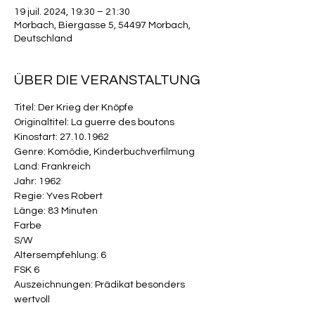
19 juil. 2024, 19:30 – 21:30
Morbach, Biergasse 5, 54497 Morbach,
Deutschland
ÜBER DIE VERANSTALTUNG
Titel: Der Krieg der Knöpfe

Originaltitel: La guerre des boutons

Kinostart: 27.10.1962

Genre: Komödie, Kinderbuchverfilmung

Land: Frankreich

Jahr: 1962

Regie: Yves Robert

Länge: 83 Minuten

Farbe

S/W

Alters­empfehlung: 6

FSK 6

Auszeich­nungen: Prädikat besonders 
wertvoll
