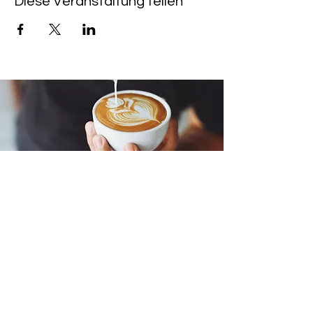
Diese Veranstaltung teilen
LIENS RAPIDES
CAFÉ & KINO HEIMAT :
+49 (0) 6533 - 9588
203
PROGRAMME DE CINÉMA
ACHETER UN BILLET