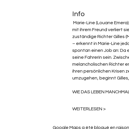
Info
 Marie-Line (Louane Emera), eine junge Kellnerin, schlägt sich gerade so durchs Leben. Nach einem heftigen Streit 
mit ihrem Freund verliert si
zuständige Richter Gilles (
– erkennt in Marie-Line jedo
spontan einen Job an: Da e
seine Fahrerin sein. Zwisc
melancholischen Richter e
ihren persönlichen Krisen 
umzugehen, beginnt Gilles,
WIE DAS LEBEN MANCHMA
WEITERLESEN >
Google Maps a été bloqué en raison