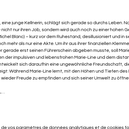
e nicht nur ihren Job, sondern wird auch noch zu einer hohen Ge
Michel Blanc) – kurz vor dem Ruhestand, desillusioniert und in 
ch mehr als nur eine Akte. Um ihr aus ihrer finanziellen Klemme z
r gerade erst seinen Führerschein abgeben musste, soll Mari
hen der impulsiven und lebensfrohen Marie-Line und dem distan
ntwickelt sich daraufhin eine ungewöhnliche Freundschaft, d
zeigt: Während Marie-Line lernt, mit den Höhen und Tiefen des
 wieder Freude zu empfinden und sich seiner Umwelt zu öffne
L…
 de vos paramètres de données analytiques et de cookies fo