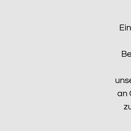
Ei
Be
unse
an 
z