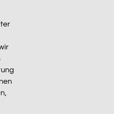
ter
wir
s
ärung
hnen
n,