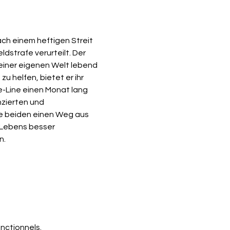
ldstrafe verurteilt. Der 
seiner eigenen Welt lebend 
u helfen, bietet er ihr 
e-Line einen Monat lang 
zierten und 
ie beiden einen Weg aus 
 Lebens besser 
n.
nctionnels.