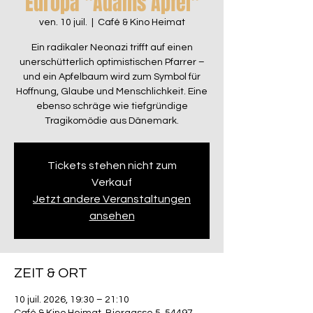
Europa "Adams Äpfel"
ven. 10 juil.
  |  
Café & Kino Heimat
Ein radikaler Neonazi trifft auf einen
unerschütterlich optimistischen Pfarrer –
und ein Apfelbaum wird zum Symbol für
Hoffnung, Glaube und Menschlichkeit. Eine
ebenso schräge wie tiefgründige
Tragikomödie aus Dänemark.
Tickets stehen nicht zum
Verkauf
Jetzt andere Veranstaltungen
ansehen
ZEIT & ORT
10 juil. 2026, 19:30 – 21:10