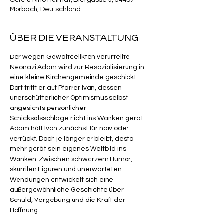
Café & Kino Heimat, Biergasse 5, 54497
Morbach, Deutschland
ÜBER DIE VERANSTALTUNG
Der wegen Gewaltdelikten verurteilte 
Neonazi Adam wird zur Resozialisierung in 
eine kleine Kirchengemeinde geschickt. 
Dort trifft er auf Pfarrer Ivan, dessen 
unerschütterlicher Optimismus selbst 
angesichts persönlicher 
Schicksalsschläge nicht ins Wanken gerät.
Adam hält Ivan zunächst für naiv oder 
verrückt. Doch je länger er bleibt, desto 
mehr gerät sein eigenes Weltbild ins 
Wanken. Zwischen schwarzem Humor, 
skurrilen Figuren und unerwarteten 
Wendungen entwickelt sich eine 
außergewöhnliche Geschichte über 
Schuld, Vergebung und die Kraft der 
Hoffnung.