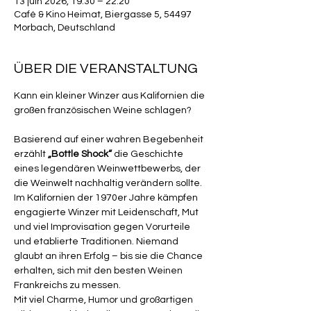
13 juin 2026, 19:30 – 22:20
Café & Kino Heimat, Biergasse 5, 54497
Morbach, Deutschland
ÜBER DIE VERANSTALTUNG
Kann ein kleiner Winzer aus Kalifornien die 
großen französischen Weine schlagen?
Basierend auf einer wahren Begebenheit 
erzählt 
„Bottle Shock“
 die Geschichte 
eines legendären Weinwettbewerbs, der 
die Weinwelt nachhaltig verändern sollte.
Im Kalifornien der 1970er Jahre kämpfen 
engagierte Winzer mit Leidenschaft, Mut 
und viel Improvisation gegen Vorurteile 
und etablierte Traditionen. Niemand 
glaubt an ihren Erfolg – bis sie die Chance 
erhalten, sich mit den besten Weinen 
Frankreichs zu messen.
Mit viel Charme, Humor und großartigen 