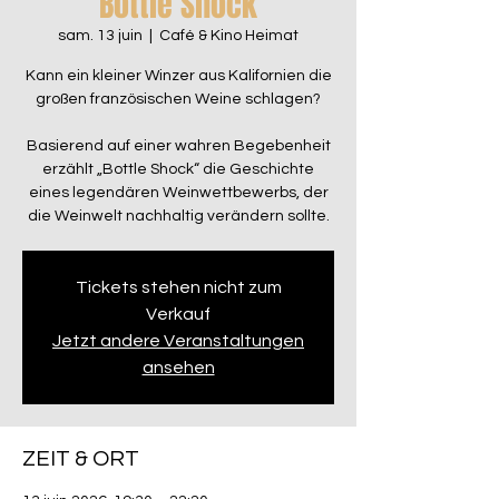
Bottle Shock
sam. 13 juin
  |  
Café & Kino Heimat
Kann ein kleiner Winzer aus Kalifornien die
großen französischen Weine schlagen?
Basierend auf einer wahren Begebenheit
erzählt „Bottle Shock“ die Geschichte
eines legendären Weinwettbewerbs, der
die Weinwelt nachhaltig verändern sollte.
Tickets stehen nicht zum
Verkauf
Jetzt andere Veranstaltungen
ansehen
ZEIT & ORT